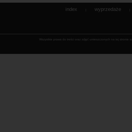
index
wyprzedaże
|
|
Wszystkie prawa do treści oraz zdjęć umieszczonych na tej stronie 